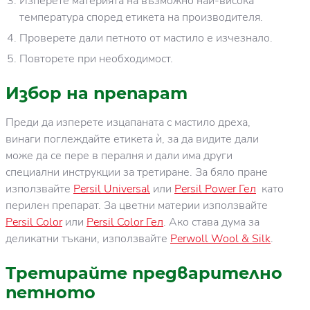
Изперете материята на възможно най-висока
температура според етикета на производителя.
Проверете дали петното от мастило е изчезнало.
Повторете при необходимост.
Избор на препарат
Преди да изперете изцапаната с мастило дреха,
винаги поглеждайте етикета ѝ, за да видите дали
може да се пере в пералня и дали има други
специални инструкции за третиране. За бяло пране
използвайте
Persil Universal
или
Persil Power Гел
като
перилен препарат. За цветни материи използвайте
Persil Color
или
Persil Color Гел
. Ако става дума за
деликатни тъкани, използвайте
Perwoll Wool & Silk
.
Третирайте предварително
петното