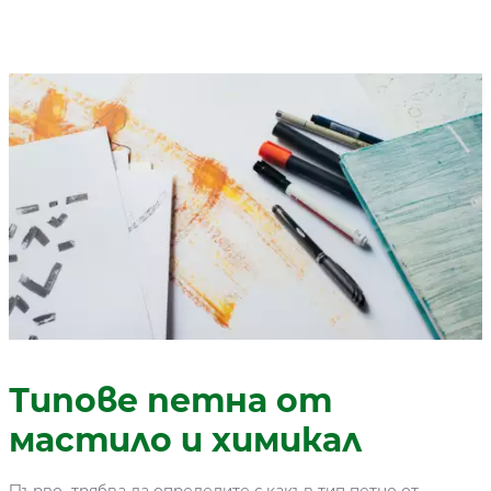
Типове петна от
мастило и химикал
Първо, трябва да определите с какъв тип петно от