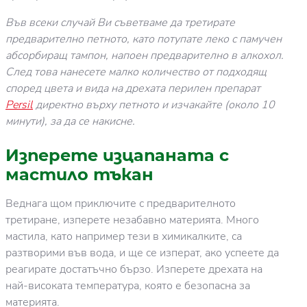
Във всеки случай Ви съветваме да третирате
предварително петното, като потупате леко с памучен
абсорбиращ тампон, напоен предварително в алкохол.
След това нанесете малко количество от подходящ
според цвета и вида на дрехата перилен препарат
Persil
директно върху петното и изчакайте (около 10
минути), за да се накисне.
Изперете изцапаната с
мастило тъкан
Веднага щом приключите с предварителното
третиране, изперете незабавно материята. Много
мастила, като например тези в химикалките, са
разтворими във вода, и ще се изперат, ако успеете да
реагирате достатъчно бързо. Изперете дрехата на
най-високата температура, която е безопасна за
материята.