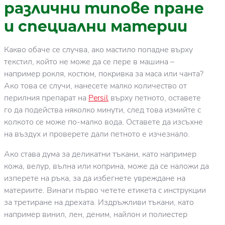
различни типове пране
и специални материи
Какво обаче се случва, ако мастило попадне върху
текстил, който не може да се пере в машина –
например рокля, костюм, покривка за маса или чанта?
Ако това се случи, нанесете малко количество от
перилния препарат на
Persil
върху петното, оставете
го да подейства няколко минути, след това измийте с
колкото се може по-малко вода. Оставете да изсъхне
на въздух и проверете дали петното е изчезнало.
Ако става дума за деликатни тъкани, като например
кожа, велур, вълна или коприна, може да се наложи да
изперете на ръка, за да избегнете увреждане на
материите. Винаги първо четете етикета с инструкции
за третиране на дрехата. Издръжливи тъкани, като
например винил, лен, деним, найлон и полиестер