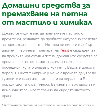
Домашни средства за
премахване на петна
от мастило и химикал
Докато се чудите как да премахнете мастило от
дрехите си, решавате да пробвате натурално средство
за премахване на петна. Но това не винаги е добър
вариант. Перилният препарат на
Persil
е създаден, за
да премахва мръсотия и петна; домашните средства за
премахване на петна могат да имат нежелани
последици, когато влязат в контакт с Вашите дрехи и
пералня. Оцетът например може с времето да увреди
гумените и пластмасовите части на пералнята Ви
поради своята киселинност. Белината, перхидролът и
лимоновият сок могат трайно да увредят цветното
пране.
Отстранете петна от мастило и химикал бързо с тези