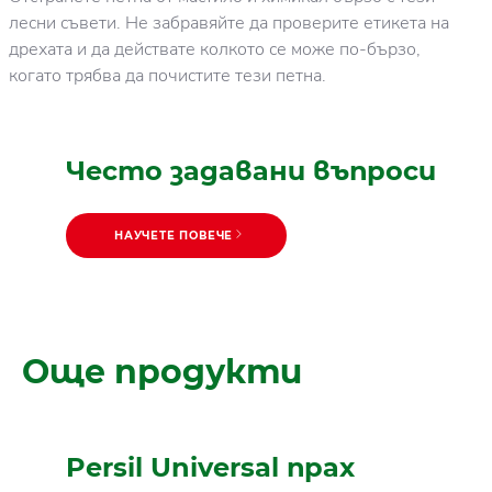
лесни съвети. Не забравяйте да проверите етикета на
дрехата и да действате колкото се може по-бързо,
когато трябва да почистите тези петна.
Често задавани въпроси
НАУЧЕТЕ ПОВЕЧЕ
НАУЧЕТЕ ПОВЕЧЕ
Полезни съвети за
Още продукти
прането
Persil Universal прах