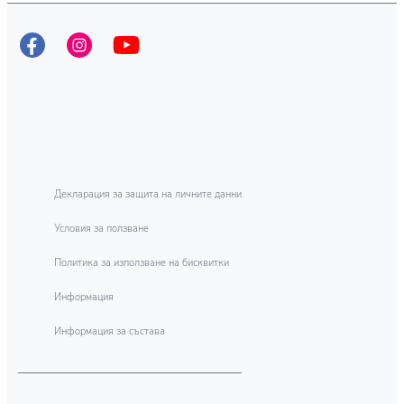
Как да премахнете петна
НАУЧЕТЕ ПОВЕЧЕ
Как да премахнете петна
от пот от ризи
от кафе и чай
Декларация за защита на личните данни
Условия за ползване
Политика за използване на бисквитки
Информация
Информация за състава