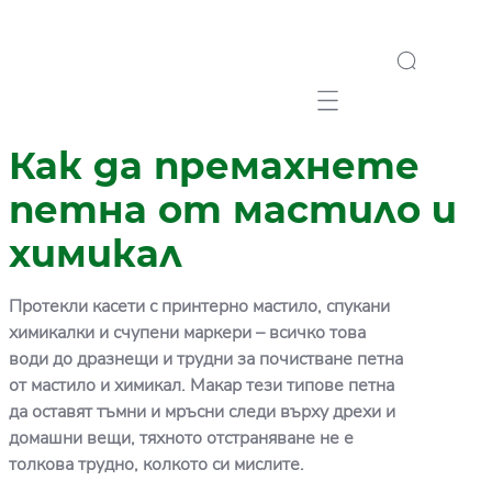
Mobile navigation
Как да премахнете
петна от мастило и
химикал
Протекли касети с принтерно мастило, спукани
химикалки и счупени маркери – всичко това
води до дразнещи и трудни за почистване петна
от мастило и химикал. Макар тези типове петна
да оставят тъмни и мръсни следи върху дрехи и
домашни вещи, тяхното отстраняване не е
толкова трудно, колкото си мислите.