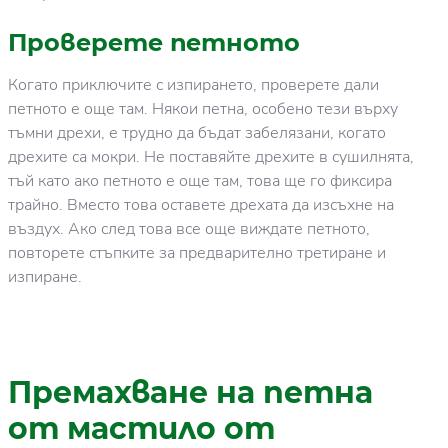
Проверете петното
Когато приключите с изпирането, проверете дали
петното е още там. Някои петна, особено тези върху
тъмни дрехи, е трудно да бъдат забелязани, когато
дрехите са мокри. Не поставяйте дрехите в сушилнята,
тъй като ако петното е още там, това ще го фиксира
трайно. Вместо това оставете дрехата да изсъхне на
въздух. Ако след това все още виждате петното,
повторете стъпките за предварително третиране и
изпиране.
Премахване на петна
от мастило от