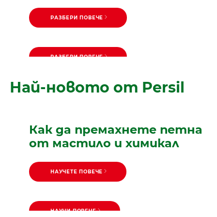
РАЗБЕРИ ПОВЕЧЕ
РАЗБЕРИ ПОВЕЧЕ
Persil Universal гел
РАЗБЕРИ ПОВЕЧЕ
Persil Color прах
Най-новото от Persil
Как да премахнете петна
от мастило и химикал
НАУЧЕТЕ ПОВЕЧЕ
НАУЧИ ПОВЕЧЕ