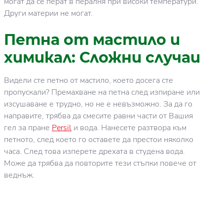
могат да се перат в пералня при високи температури.
Други материи не могат.
Петна от мастило и
химикал: Сложни случаи
Видели сте петно от мастило, което досега сте
пропускали? Премахване на петна след изпиране или
изсушаване е трудно, но не е невъзможно. За да го
направите, трябва да смесите равни части от Вашия
гел за пране
Persil
и вода. Нанесете разтвора към
петното, след което го оставете да престои няколко
часа. След това изперете дрехата в студена вода.
Може да трябва да повторите тези стъпки повече от
веднъж.