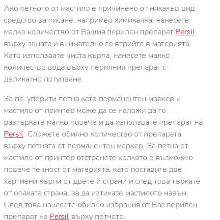
Ако петното от мастило е причинено от някакъв вид
средство за писане, например химикалка, нанесете
малко количество от Вашия перилен препарат
Persil
върху зоната и внимателно го втрийте в материята.
Като използвате чиста кърпа, нанесете малко
количество вода върху перилния препарат с
деликатно потупване.
За по-упорити петна като перманентен маркер и
мастило от принтер може да се наложи да го
разтъркате малко повече и да използвате препарат на
Persil
. Сложете обилно количество от препарата
върху петната от перманентен маркер. За петна от
мастило от принтер отстранете колкото е възможно
повече течност от материята, като поставите две
хартиени кърпи от двете й страни и след това търкате
от опаката страна, за да изтикате мастилото навън.
След това нанесете обилно избрания от Вас перилен
препарат на
Persil
върху петното.