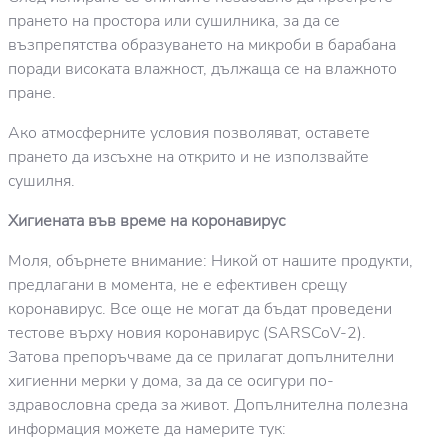
прането на простора или сушилника, за да се
възпрепятства образуването на микроби в барабана
поради високата влажност, дължаща се на влажното
пране.
Ако атмосферните условия позволяват, оставете
прането да изсъхне на открито и не използвайте
сушилня.
Хигиената във време на коронавирус
Моля, обърнете внимание: Никой от нашите продукти,
предлагани в момента, не е ефективен срещу
коронавирус. Все още не могат да бъдат проведени
тестове върху новия коронавирус (SARSCoV-2).
Затова препоръчваме да се прилагат допълнителни
хигиенни мерки у дома, за да се осигури по-
здравословна среда за живот. Допълнителна полезна
информация можете да намерите тук: