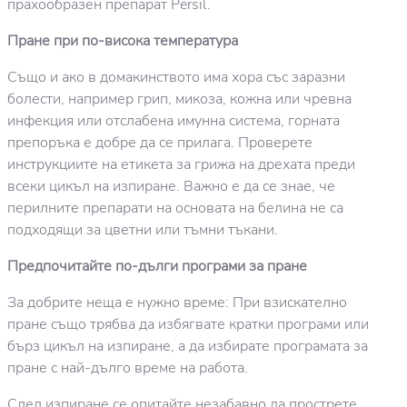
прахообразен препарат Persil.
Пране при по-висока температура
Също и ако в домакинството има хора със заразни
болести, например грип, микоза, кожна или чревна
инфекция или отслабена имунна система, горната
препоръка е добре да се прилага. Проверете
инструкциите на етикета за грижа на дрехата преди
всеки цикъл на изпиране. Важно е да се знае, че
перилните препарати на основата на белина не са
подходящи за цветни или тъмни тъкани.
Предпочитайте по-дълги програми за пране
За добрите неща е нужно време: При взискателно
пране също трябва да избягвате кратки програми или
бърз цикъл на изпиране, а да избирате програмата за
пране с най-дълго време на работа.
След изпиране се опитайте незабавно да прострете