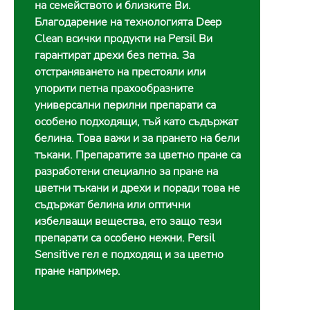
на семейството и близките Ви.
Благодарение на технологията Deep
Clean всички продукти на Persil Ви
гарантират дрехи без петна. За
отстраняването на престояли или
упорити петна прахообразните
универсални перилни препарати са
особено подходящи, тъй като съдържат
белина. Това важи и за прането на бели
тъкани. Препаратите за цветно пране са
разработени специално за пране на
цветни тъкани и дрехи и поради това не
съдържат белина или оптични
избелващи вещества, ето защо тези
препарати са особено нежни. Persil
Sensitive гел е подходящ и за цветно
пране например.